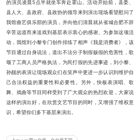
的演员凌晨5点半就坐车奔赴霍山。活动开始前，县委、
县人大、县政府、县政协的领导来到演出现场看望慰问了
我馆曲艺俱乐部的演员，并向他们清晨就从省城合肥不辞
辛苦远道而来送戏到基层表示衷心的感谢。为参加这项活
动，我馆刘小黎专门创作排练了相声《我是消费者》，该
节目通过自身说法，道出不法分子制假贩假的危害性，歌
颂了工商人员严格执法，为民打假的先进事迹，刘小黎、
孙靓的表演让现场观众们在笑声中更进一步认识到维护自
己合法权益的重要性和必要性。另外，快板表演唱、歌
舞、戏曲等节目同样受到了广大观众的热烈欢迎，大家说
这样的演出好，在欣赏文艺节目的同时，又增强了维权意
识，希望你们多下基层来演出。
リンクをごE:www.allkindscap.com
キャップ激安
キャッ
上一：
一周一台戏，台台戏不同