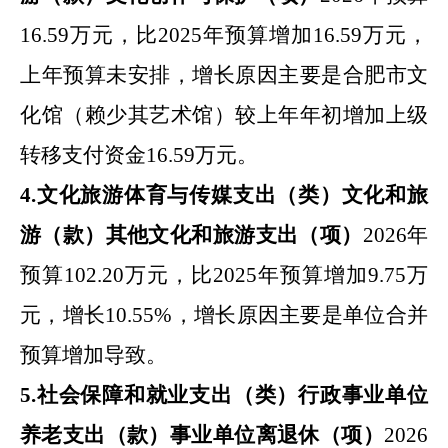
16.59
万元，比
2025
年预算增加
16.59
万元
，
上年预算未安排，
增长原因主要是
合肥市文
化馆（赖少其艺术馆）较上年年初增加上级
转移支付资金
16.59
万元。
4
.
文化旅游体育与传媒支出
（类）
文化和旅
游
（款）
其他文化和旅游支出
（项）
2026
年
预算
102.20
万元，比
2025
年预算增加
9.75
万
元，增长
10.55
%
，增长原因主要是
单位合并
预算增加导致
。
5
.
社会
保障
和就业
支出（类）
行政事业单位
养老支出
（款）
事业单位离退休
（项）
2026