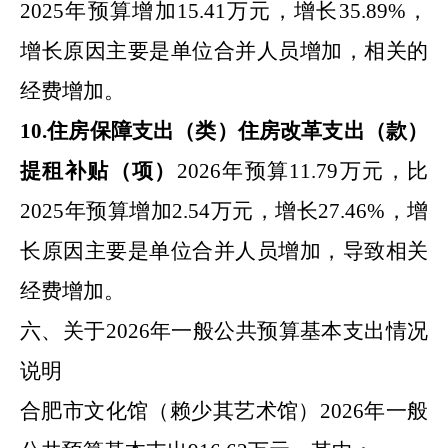
2025
年预算增加
15.41
万元，增长
35.89
%
，
增长原因主要是
单位合并人员增加，相关的
经费增加
。
10
.
住房保障支出（类）住房改革支出（款）
提租补贴
（项）
2026
年预算
11.79
万元，比
2025
年预算增加
2.54
万元，增长
27.46
%
，增
长原因主要是
单位合并人员增加，导致相关
经费增加
。
六、关于
2026
年
一般公共预算基本支出情况
说明
合肥市
文化馆（赖少其艺术馆）
2026
年
一般