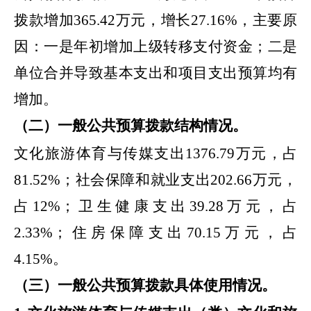
拨款增加
365.42
万元，增长
27.16
%
，主要原
因：
一是
年初增加上级转移支付资金
；二是
单位合并导致基本支出和项目支出预算均有
增加
。
（二）一般公共预算拨款结构情况。
文化旅游体育与传媒支出
1376.79
万元，占
81.52
%
；社会保障和就业支出
202.66
万元，
占
12
%
；卫生健康支出
39.28
万元，占
2.33
%
；住房保障支出
70.15
万元，占
4.15
%
。
（三）一般公共预算拨款具体使用情况。