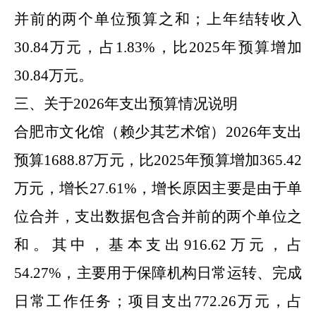
并前的两个单位预算之和
；
上年结转
收入
30.84
万元，占
1.83
%
，比
2025
年
预算增加
30.84
万元
。
三、关于
2026
年
支出预算情况说明
合肥市
文化馆（赖少其艺术馆）
2026
年
支出
预算
1688.87
万元，比
2025
年
预算增加
365.42
万元，增长
27.61
%
，增长原因主要是
由于单
位合并，支出数据包含合并前的两个单位之
和
。其中，基本支出
916.62
万元，占
54.27
%
，主要用于保障机构日常运转、完成
日常工作任务；项目支出
772.26
万元，占