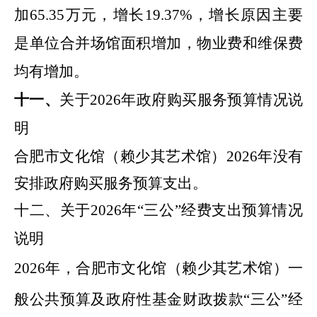
加
65.35
万元，增长
19.37
%
，增长原因主要
是
单位合并场馆面积增加，物业费和维保费
均有增加
。
十一、
关于
2026
年
政府购买服务预算情况说
明
合肥市
文化馆（赖少其艺术馆）
2026
年
没有
安排政府购买服务预算支出。
十二、关于
2026
年
“
三公
”
经费支出预算情况
说明
2026
年
，合肥市
文化馆（赖少其艺术馆）
一
般公共预算及政府性基金财政拨款
“
三公
”
经