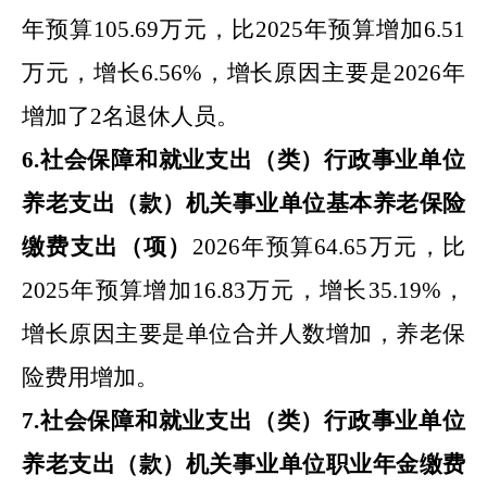
年预算
105.69
万元，比
2025
年预算增加
6.51
万元，增长
6.56
%
，增长原因主要是
2026
年
增加了
2
名退休人员
。
6
.
社会
保障
和就业
支出（类）
行政事业单位
养老支出
（款）
机关事业单位基本养老保险
缴费支出
（项）
2026
年预算
64.65
万元，比
2025
年预算增加
16.83
万元，增长
35.19
%
，
增长原因主要是
单位合并人数增加，养老保
险费用增加
。
7
.
社会
保障
和就业
支出（类）
行政事业单位
养老支出
（款）
机关事业单位职业年金缴费