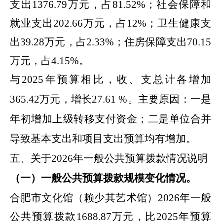
支出
1376.79
万元，占
81.52
%
；社会保障和
就业支出
202.66
万元，占
12
%
；卫生健康支
出
39.28
万元，占
2.33
%
；住房保障支出
70.15
万元，占
4.15
%
。
与
2025
年
预算相比，收、支总计各增加
365.42
万元，增长
27.61
%
。主要原因：一是
年初增加上级转移支付资金
；二是
单位合并
导致基本支出和项目支出预算均有增加
。
五、关于
2026
年
一般公共预算拨款情况说明
（一）一般公共预算拨款规模变化情况。
合肥市
文化馆（赖少其艺术馆）
2026
年
一般
公共预算拨款
1688.87
万元
，比
2025
年
预算