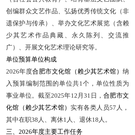
创编群众文艺作品、弘扬优秀传统文化（非
遗保护与传承）、举办文化艺术展览（含赖
少其艺术作品典藏、永久陈列、交流推
广）、开展文化艺术理论研究等。
单位预算单位构成
2026
年
度
合肥市
文化馆（赖少其艺术馆）
纳
入预算编制范围的单位共
1
个，单位性质为
事业单位
。截至
2025
年
12
月
31
日，
合肥市
文
化馆（赖少其艺术馆）
实有各类人
员
57
人，
其中在职
38
人
、离休
1
人、退休
18
人。
三、
2026
年
度主要工作任务