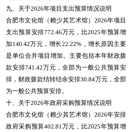
九、关于
2026
年
项目支出预算情况说明
合肥市
文化馆（赖少其艺术馆）
2026
年
项目
支出预算安排
772.46
万元，比
2025
年
预算增
加
140.42
万元，增长
22.22
%
，增长原因主要
是
单位合并项目增加
。主要包括本年财政拨
款安排
741.42
万元
，全部为
一般公共预算安
排
，
财政拨款结转结余安排
30.84
万元
，全部
为
一般公共预算安排
。
十、关于
2026
年
政府采购预算情况说明
合肥市
文化馆（赖少其艺术馆）
2026
年
安排
政府采购预算
402.81
万元，比
2025
年
预算增