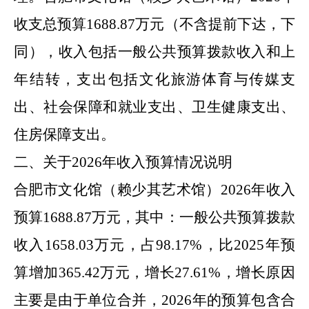
收支总预算
1688.87
万元（不含提前下达，下
同），收入
包括
一般公共预算拨款收入
和上
年结转
，支出包括
文化旅游体育与传媒支
出
、社会保障和就业支出、卫生健康支出、
住房保障支出。
二、关于
2026
年
收入预算情况说明
合肥市
文化馆（赖少其艺术馆）
2026
年
收入
预算
1688.87
万元，其中：一般公共预算拨款
收入
1658.03
万元，占
98.17
%
，比
2025
年
预
算增加
365.42
万元，增长
27.61
%
，
增长原因
主要是
由于单位合并，
2026
年的预算包含合