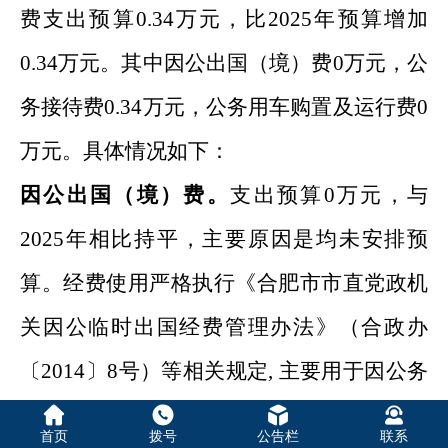
费支出预算
0.34
万元，比
2025
年
预算增加
0.34
万元。其中因公出国（境）费
0
万元，公
务接待费
0.34
万元，公务用车购置及运行费
0
万元。具体情况如下：
因公出国（境）费。
支出预算
0
万元，与
2025
年
相比持平
，
主要原因是
均未安排预
算
。经费使用严格执行《合肥市市直党政机
关因公临时出国经费管理办法》（合政办
〔
2014
〕
8
号）等相关规定
,
主要用于
因公务
出国出境的相关费用
。
首页
拨号
公告栏
联系