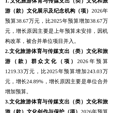
1.
文化旅游体育与传媒支出
（类）
文化和旅
游
（款）
文化展示及纪念机构
（项）
2026
年
预算
38.67
万元，比
2025
年
预算增加
38.67
万
元，
增长原因主要是
上年预算未安排，因机
构改革，被合并单位项目并入
。
2.
文化旅游体育与传媒支出
（类）
文化和旅
游
（款）
群众文化
（项）
2026
年
预算
1219.33
万元，比
2025
年
预算增加
243.03
万
元，增长
24.89
%
，增长原因主要是
单位合并
增加预算
。
3.
文化旅游体育与传媒支出
（类）
文化和旅
游
（款）
文化创作与保护
（项）
2026
年预算