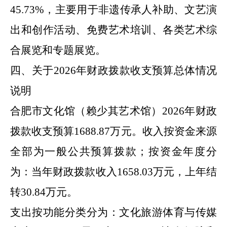
45.73
%
，主要用于
非遗传承人补助、文艺演
出和创作活动、免费艺术培训、各类艺术综
合展览和专题展览
。
四、关于
2026
年
财政拨款收支预算总体情况
说明
合肥市
文化馆（赖少其艺术馆）
2026
年
财政
拨款收支预算
1688.87
万元。收入按资金来源
全部为
一般公共预算拨款；按资金年度分
为：当年财政拨款收入
1658.03
万元，上年结
转
30.84
万元。
支出按功能分类分为：
文化旅游体育与传媒