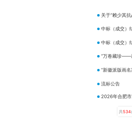
关于“赖少其抗
中标（成交）
中标（成交）
“万卷藏珍——
“新徽派版画名
流标公告
2026年合肥
共
534