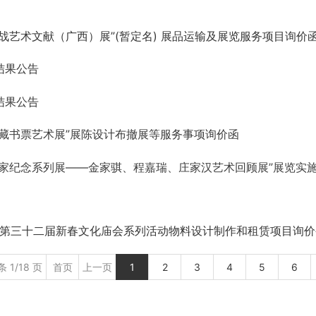
战艺术文献（广西）展”(暂定名) 展品运输及展览服务项目询价
结果公告
结果公告
藏书票艺术展”展陈设计布撤展等服务事项询价函
家纪念系列展——金家骐、程嘉瑞、庄家汉艺术回顾展”展览实
市第三十二届新春文化庙会系列活动物料设计制作和租赁项目询价
条 1/18 页
首页
上一页
1
2
3
4
5
6