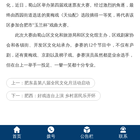
化，近日，蜀山区举办第四届戏迷票友大赛。经过激烈的角逐，最
终由西园街道选送的黄梅戏《天仙配》选段摘得一等奖，将代表该
区参加合肥市“玉兰杯”戏曲大赛。
此次大赛由蜀山区文化和旅游局和区文化馆主办，区戏剧家协
会和各镇街、开发区文化站承办。参赛的12个节目中，不仅有庐
剧，还有黄梅戏、京剧以及梆子戏。参赛演员虽然都是业余选手，
但在台上一举手一投足、一颦一笑都十分专业。
上一：
肥东县第八届全民文化月活动启动
下一：
肥西：好戏连台上演 乡村居民乐开怀
首页
拨号
公告栏
联系