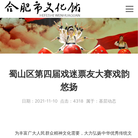
蜀山区第四届戏迷票友大赛戏韵
悠扬
日期：
2021-11-10
点击：
4318
属于：
基层动态
为丰富广
大人
民群众精神文化需要，大力弘扬中华优秀传统文