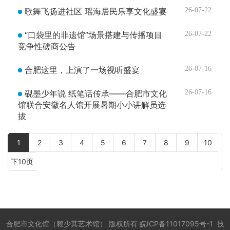
歌舞飞扬进社区 瑶海居民乐享文化盛宴
26-07-22
“口袋里的非遗馆”场景搭建与传播项目
26-07-22
竞争性磋商公告
合肥这里，上演了一场视听盛宴
26-07-16
砚墨少年说 纸笔话传承——合肥市文化
26-07-16
馆联合安徽名人馆开展暑期小小讲解员选
拔
1
2
3
4
5
6
7
8
9
10
下10页
合肥市文化馆（赖少其艺术馆）
版权所有
皖ICP备11017095号-1
技