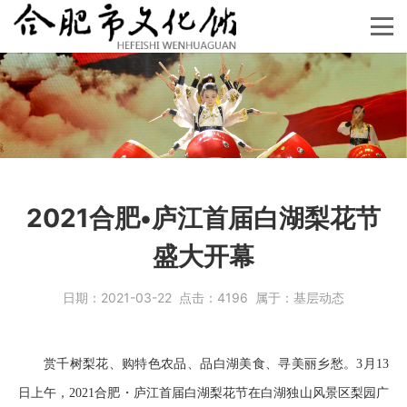
2021合肥•庐江首届白湖梨花节
盛大开幕
日期：
2021-03-22
点击：
4196
属于：
基层动态
赏千树梨花、购特色农品、品白湖美食、寻美丽乡愁。3月13
日上午，2021合肥・庐江首届白湖梨花节在白湖独山风景区梨园广