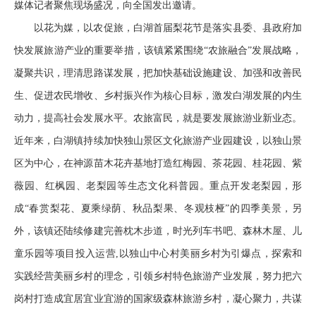
媒体记者聚焦现场盛况，向全国发出邀请。
以花为媒，以农促旅，白湖首届梨花节是落实县委、县政府加
快发展旅游产业的重要举措，该镇紧紧围绕“农旅融合”发展战略，
凝聚共识，理清思路谋发展，把加快基础设施建设、加强和改善民
生、促进农民增收、乡村振兴作为核心目标，激发白湖发展的内生
动力，提高社会发展水平。农旅富民，就是要发展旅游业新业态。
近年来，白湖镇持续加快独山景区文化旅游产业园建设，以独山景
区为中心，在神源苗木花卉基地打造红梅园、茶花园、桂花园、紫
薇园、红枫园、老梨园等生态文化科普园。重点开发老梨园，形
成“春赏梨花、夏乘绿荫、秋品梨果、冬观枝桠”的四季美景，另
外，该镇还陆续修建完善枕木步道，时光列车书吧、森林木屋、儿
童乐园等项目投入运营,以独山中心村美丽乡村为引爆点，探索和
实践经营美丽乡村的理念，引领乡村特色旅游产业发展，努力把六
岗村打造成宜居宜业宜游的国家级森林旅游乡村，凝心聚力，共谋