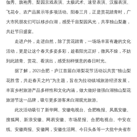
伽秀、旗袍秀、梨园京戏表演、太极武术、速登表演、汉服表演、
飞花令、农产品展示等多项活动。阳春三月，正是赏花踏青时，广
大市民朋友们可以移步白湖，感受千亩梨园风光，共享独山梨趣，
共赴节日盛宴。
走进户外，走进自然，除了赏花踏青，一场场丰富有趣的文化
活动，更是让这个春天多姿多彩，趁着阳光正好，微风不燥，不妨
到此踏青、赏花、看演出，感受别样惬意的春日时光。
据了解，2021合肥・庐江首届白湖梨花节活动以共赏“独山梨
花胜雪，共赴春天之约”为主题，旨在为拉动镇域旅游经济发展，
丰富乡村旅游产品多样性和文化内涵，做大做好做强白湖独山梨花
旅游节这一品牌，吸引更多游客来白湖观光旅游。
此次活动吸引了新华网、安徽电视台、合肥晚报、凤凰安徽、
搜狐网、新浪安徽、网易安徽、市场星报、合肥电视台、中安在
线、安徽商报、安徽网，安徽生活网、今日头条等一大批中央省市