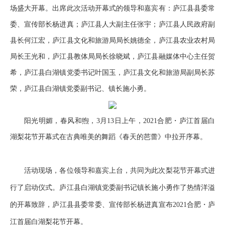
场盛大开幕。出席此次活动开幕式的领导和嘉宾有：庐江县县委常
委、宣传部长杨进真；庐江县人大副主任张宇；庐江县人民政府副
县长何江宏，庐江县文化和旅游局局长姚德全，庐江县农业农村局
局长王光和，庐江县教体局局长徐晓斌，庐江县融媒体中心主任贺
希，庐江县白湖镇党委书记叶国玉，庐江县文化和旅游局副局长苏
荣，庐江县白湖镇党委副书记、镇长施小勇。
阳光明媚，春风和煦，3月13日上午，2021合肥・庐江首届白
湖梨花节开幕式在古典唯美的舞蹈《春天的芭蕾》中拉开序幕。
活动现场，各位领导和嘉宾上台，共同为此次梨花节开幕式进
行了启动仪式。庐江县白湖镇党委副书记镇长施小勇作了热情洋溢
的开幕致辞，庐江县县委常委、宣传部长杨进真宣布2021合肥・庐
江首届白湖梨花节开幕。