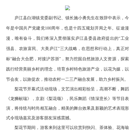
庐江县白湖镇党委副书记、镇长施小勇先生在致辞中表示，今
年是中国共产党建党100周年，也是十四五规划开局之年。征途漫
漫，唯有奋斗，我们将深入贯彻落实庐江县委县政府提出的“工业
强县、农旅富民、大美庐江”三大战略，在思想和行动上，真正对
标“融合大合肥，对接沪苏浙”，努力挖掘自然旅游人文资源，探索
践行经营美丽乡村的理念，培育乡村特色旅游产业，以花为媒，以
节会友，以旅促农，推动农村一二三产融合发展，助力乡村振兴。
梨花节开幕式活动现场，文艺演出精彩纷呈，高潮不断，舞蹈
《龙狮献瑞》，京剧《梨花颂》，民乐舞蹈《情深意长》等节目表
演，将传统与时尚相互融合，精美的舞台效果及新颖的艺术表现形
式令现场嘉宾及游客朋友深感震撼。
梨花节期间，游客来到这里可以欣赏到快闪、茶体验、花海瑜