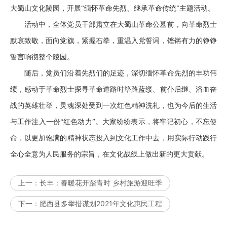
大蜀山文化陵园，开展“缅怀革命先烈、继承革命传统”主题活动。
活动中，全体党员干部肃立在大蜀山革命公墓前，向革命烈士
默哀致敬，面向党旗，紧握右拳，重温入党誓词，铿锵有力的铮铮
誓言响彻整个陵园。
随后，党员们沿着先烈们的足迹，深切缅怀革命先烈的丰功伟
绩，感动于革命烈士探寻革命道路时筚路蓝缕、前仆后继、浴血奋
战的英雄壮举，灵魂深处受到一次红色精神洗礼，也为今后的生活
与工作注入一份“红色动力”。大家纷纷表示，将牢记初心，不忘使
命，以更加饱满的精神状态投入到文化工作中去，用实际行动践行
全心全意为人民服务的宗旨，在文化战线上做出新的更大贡献。
上一：
长丰：春暖花开踏青时 乡村旅游迎旺季
下一：
肥西县多举措谋划2021年文化惠民工程