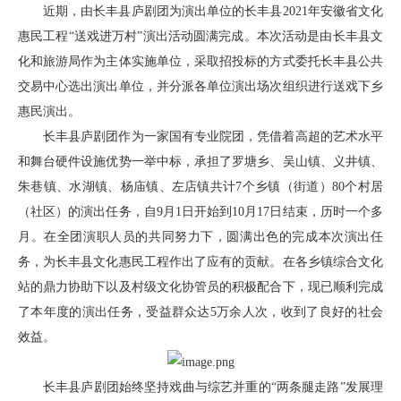
近期，由长丰县庐剧团为演出单位的长丰县2021年安徽省文化
惠民工程“送戏进万村”演出活动圆满完成。本次活动是由长丰县文
化和旅游局作为主体实施单位，采取招投标的方式委托长丰县公共
交易中心选出演出单位，并分派各单位演出场次组织进行送戏下乡
惠民演出。
长丰县庐剧团作为一家国有专业院团，凭借着高超的艺术水平
和舞台硬件设施优势一举中标，承担了罗塘乡、吴山镇、义井镇、
朱巷镇、水湖镇、杨庙镇、左店镇共计7个乡镇（街道）80个村居
（社区）的演出任务，自9月1日开始到10月17日结束，历时一个多
月。在全团演职人员的共同努力下，圆满出色的完成本次演出任
务，为长丰县文化惠民工程作出了应有的贡献。在各乡镇综合文化
站的鼎力协助下以及村级文化协管员的积极配合下，现已顺利完成
了本年度的演出任务，受益群众达5万余人次，收到了良好的社会
效益。
长丰县庐剧团始终坚持戏曲与综艺并重的“两条腿走路”发展理