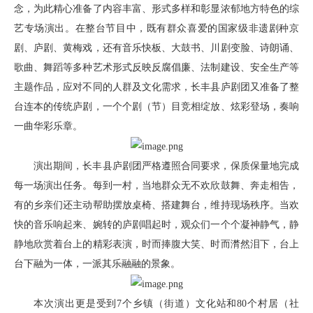
念，为此精心准备了内容丰富、形式多样和彰显浓郁地方特色的综
艺专场演出。在整台节目中，既有群众喜爱的国家级非遗剧种京
剧、庐剧、黄梅戏，还有音乐快板、大鼓书、川剧变脸、诗朗诵、
歌曲、舞蹈等多种艺术形式反映反腐倡廉、法制建设、安全生产等
主题作品，应对不同的人群及文化需求，长丰县庐剧团又准备了整
台连本的传统庐剧，一个个剧（节）目竞相绽放、炫彩登场，奏响
一曲华彩乐章。
演出期间，长丰县庐剧团严格遵照合同要求，保质保量地完成
每一场演出任务。每到一村，当地群众无不欢欣鼓舞、奔走相告，
有的乡亲们还主动帮助摆放桌椅、搭建舞台，维持现场秩序。当欢
快的音乐响起来、婉转的庐剧唱起时，观众们一个个凝神静气，静
静地欣赏着台上的精彩表演，时而捧腹大笑、时而潸然泪下，台上
台下融为一体，一派其乐融融的景象。
本次演出更是受到7个乡镇（街道）文化站和80个村居（社